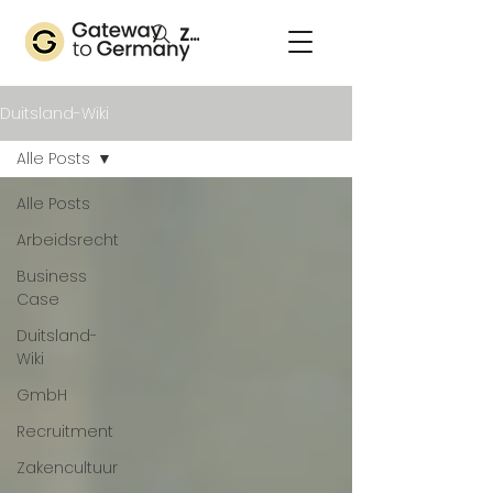
Zoeken
Duitsland-Wiki
Alle Posts
Alle Posts
Arbeidsrecht
Business
Case
Duitsland-
Wiki
GmbH
Recruitment
Zakencultuur