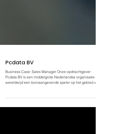
Pcdata BV
Business Case: Sales Manager Onze opdrachtgever
Pcdata BV is een middelgrote Nederlandse organisatie en
wereldwijd een toonaangevende speler op het gebied van
distributieoptimalisatie binnen de logistieke sector. Het
bedrijf is gespecialiseerd in oplossingen voor de bakkerij-
en verslogistiek en ontwikkelt innovatieve geïntegreerde
orderpicksystemen, waaronder conveyoroplossingen,
Pick-by-Light, Put-to-Light en geavanceerde
robotiseringssystemen. Daarnaast biedt Pcdata eigen.