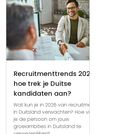
. Dat betekent echter niet dat er
geen vergelijkbare vragen
centraal staan in deze
sollicitatieprocedures. Is de
kandidaat wel de juiste match
voor de organisatie? Komen we er
wat betref
Recruitmenttrends 2026:
hoe trek je Duitse
kandidaten aan?
Wat kun je in 2026 van recruitment
in Duitsland verwachten? Hoe vind
je de persoon om jouw
groeiambities in Duitsland te
verwezenlijken?