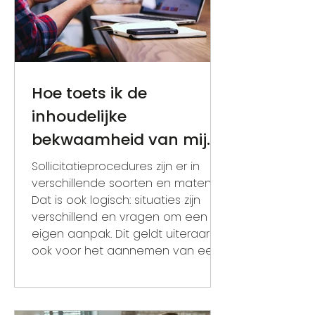
Hoe toets ik de
inhoudelijke
bekwaamheid van mijn
Duitse sollicitanten?
Sollicitatieprocedures zijn er in
verschillende soorten en maten.
Dat is ook logisch: situaties zijn
verschillend en vragen om een
eigen aanpak. Dit geldt uiteraard
ook voor het aannemen van een
Duitse medewerker. In beginsel
lopen sollicitatieprocedures in
Duitsland anders dan in Nederland