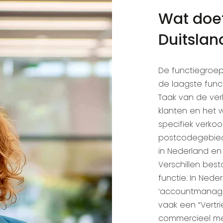
Wat doet
Duitslan
De functiegroep
de laagste func
Taak van de ve
klanten en het 
specifiek verko
postcodegebied)
in Nederland en
Verschillen bes
functie. In Ned
‘accountmanager’
vaak een “Vertr
commercieel med