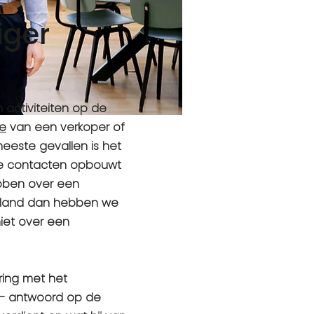
iger
 activiteiten op de
ie
van een verkoper of
meeste gevallen is het
te contacten opbouwt
ebben over een
tsland dan hebben we
iet over een
ring met het
– antwoord op de