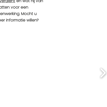
 verdient
en wat hij van
atten voor een
enwerking. Mocht u
r informatie willen?