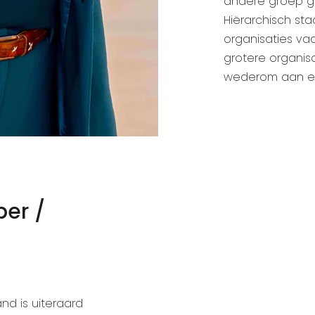
andere groep ge
Hiërarchisch sta
organisaties va
grotere organisa
wederom aan ee
per /
nd is uiteraard