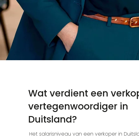
Wat verdient een verko
vertegenwoordiger in
Duitsland?
Het salarisniveau van een verkoper in Duitsla