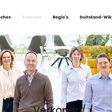
nches
Functies
Regio's
Duitsland-Wik
Verkoper /