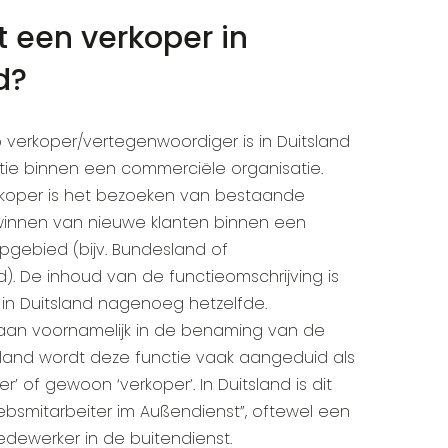
 een verkoper in
d?
 verkoper/vertegenwoordiger is in Duitsland
tie binnen een commerciële organisatie.
rkoper is het bezoeken van bestaande
winnen van nieuwe klanten binnen een
opgebied (bijv. Bundesland of
. De inhoud van de functieomschrijving is
 in Duitsland nagenoeg hetzelfde.
taan voornamelijk in de benaming van de
erland wordt deze functie vaak aangeduid als
 of gewoon ‘verkoper’. In Duitsland is dit
iebsmitarbeiter im Außendienst”, oftewel een
ewerker in de buitendienst.