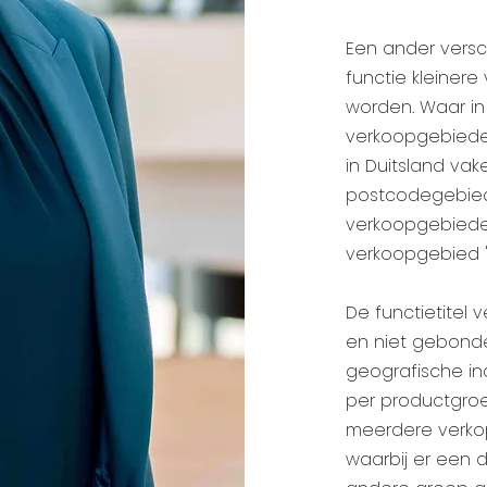
Een ander versch
functie kleiner
worden. Waar in
verkoopgebieden 
in Duitsland va
postcodegebied. 
verkoopgebieden
verkoopgebied 
De functietitel 
en niet gebond
geografische in
per productgroe
meerdere verko
waarbij er een 