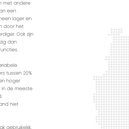
en met andere
van een
meen lager en
n door het
diger. Ook zijn
ezig dan
uncties.
ariabele
ers tussen 20%
Een hoger
t in de meeste
.
land niet
k gebruikelijk,