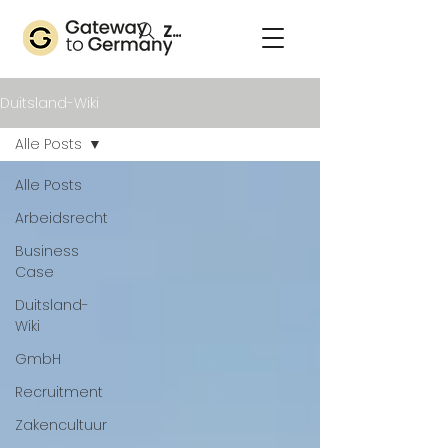
Zoeken
Duitsland-Wiki
Alle Posts
Alle Posts
Arbeidsrecht
Business
Case
Duitsland-
Wiki
GmbH
Recruitment
Zakencultuur