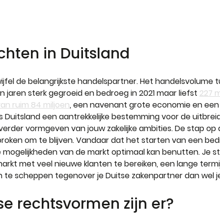
chten in Duitsland   
wijfel de belangrijkste handelspartner. Het handelsvolume 
n jaren sterk gegroeid en bedroeg in 2021 maar liefst 
227 m
an ruim 84 miljoen
, een navenant grote economie en een 
is Duitsland een aantrekkelijke bestemming voor de uitbrei
erder vormgeven van jouw zakelijke ambities. De stap op 
oken om te blijven. Vandaar dat het starten van een bedrij
e mogelijkheden van de markt optimaal kan benutten. Je stel
rkt met veel nieuwe klanten te bereiken, een lange termij
te scheppen tegenover je Duitse zakenpartner dan wel je 
e rechtsvormen zijn er?   