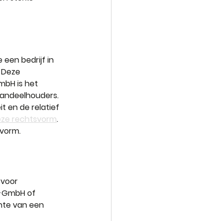
een bedrijf in 
 Deze 
mbH is het 
aandeelhouders. 
t en de relatief 
deze rechtsvorm
. 
 vorm.
 voor 
i-GmbH of 
hte van een 