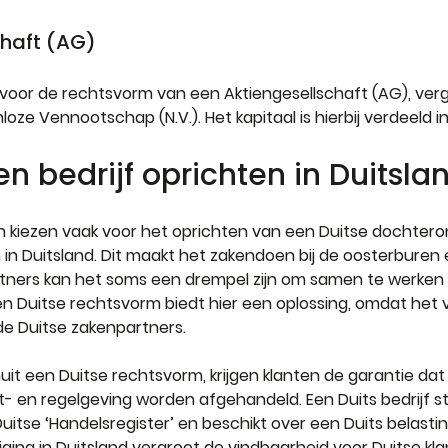
chaft (AG)
 voor de rechtsvorm van een Aktiengesellschaft (AG), verg
ze Vennootschap (N.V.). Het kapitaal is hierbij verdeeld i
bedrijf oprichten in Duitslan
n kiezen vaak voor het oprichten van een Duitse dochtero
n in Duitsland. Dit maakt het zakendoen bij de oosterburen
tners kan het soms een drempel zijn om samen te werken
Een Duitse rechtsvorm biedt hier een oplossing, omdat het
de Duitse zakenpartners.
it een Duitse rechtsvorm, krijgen klanten de garantie dat
- en regelgeving worden afgehandeld. Een Duits bedrijf s
Duitse ‘Handelsregister’ en beschikt over een Duits belast
ing in Duitsland vergroot de vindbaarheid voor Duitse kla