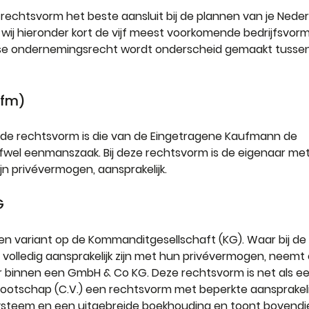
rechtsvorm het beste aansluit bij de plannen van je Neder
wij hieronder kort de vijf meest voorkomende bedrijfsvor
itse ondernemingsrecht wordt onderscheid gemaakt tusse
fm)   
e rechtsvorm is die van de Eingetragene Kaufmann de 
wel eenmanszaak. Bij deze rechtsvorm is de eigenaar met 
ijn privévermogen, aansprakelijk.
   
en variant op de Kommanditgesellschaft (KG). Waar bij de
olledig aansprakelijk zijn met hun privévermogen, neem
er binnen een GmbH & Co KG. Deze rechtsvorm is net als ee
tschap (C.V.) een rechtsvorm met beperkte aansprakelij
steem en een uitgebreide boekhouding en toont bovendie