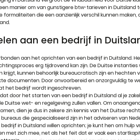
een manier om van gunstigere btw-tarieven in Duitsland te
e formaliteiten die een aanzienlijk verschil kunnen maken, a
land.
elen aan een bedrijf in Duitslan
erbonden aan het oprichten van een bedrijf in Duitsland. 
chtingsproces erg tijdrovend kan zijn. De Duitse instanties
krijgt, kunnen behoorlijk bureaucratisch zijn en hechten 
te documenten. Door onvoorbereid en onzorgvuldig te wer
at het bedrijf wordt ingeschreven.
at door het starten van een bedrijf in Duitsland al je zakeli
e Duitse wet- en regelgeving zullen vallen. Om onaange
omen, dien je dus in zekere zin kennis van het Duitse rech
r bureaus die gespecialiseerd zijn in het adviseren van Ned
edrijf in Duitsland willen oprichten; je kunt hen om hulp vr
en met zich mee, net als het feit dat er vaak een startkapi