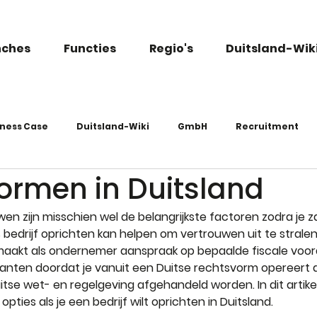
nches
Functies
Regio's
Duitsland-Wik
iness Case
Duitsland-Wiki
GmbH
Recruitment
ormen in Duitsland
en zijn misschien wel de belangrijkste factoren zodra je 
s bedrijf oprichten kan helpen om vertrouwen uit te stralen
maakt als ondernemer aanspraak op bepaalde fiscale voord
klanten doordat je vanuit een Duitse rechtsvorm opereert 
tse wet- en regelgeving afgehandeld worden. In dit artikel 
opties als je een bedrijf wilt oprichten in Duitsland.