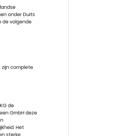
landse 
men onder Duits 
n de volgende 
zijn complete 
 KG de 
t een GmbH deze 
n 
kheid. Het 
n sterke 