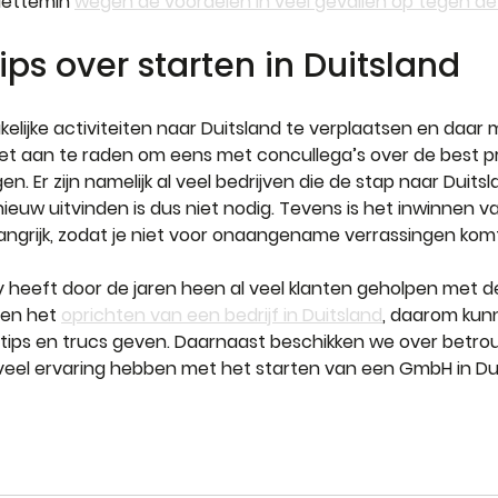
iettemin 
wegen de voordelen in veel gevallen op tegen d
ips over starten in Duitsland   
akelijke activiteiten naar Duitsland te verplaatsen en daar 
s het aan te raden om eens met concullega’s over de best p
en. Er zijn namelijk al veel bedrijven die de stap naar Duit
ieuw uitvinden is dus niet nodig. Tevens is het inwinnen va
langrijk, zodat je niet voor onaangename verrassingen kom
eeft door de jaren heen al veel klanten geholpen met de 
en het 
oprichten van een bedrijf in Duitsland
, daarom kun
 tips en trucs geven. Daarnaast beschikken we over betro
veel ervaring hebben met het starten van een GmbH in Dui