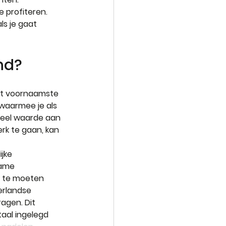
 profiteren. 
ls je gaat 
d?   
Het voornaamste 
 waarmee je als 
veel waarde aan 
k te gaan, kan 
jke 
name 
t te moeten 
erlandse 
agen. Dit 
taal ingelegd 