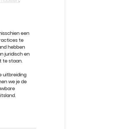
e nadelen
.
misschien een 
ractices te 
sland hebben 
n juridisch en 
t te staan.
uitbreiding 
nen we je de 
uwbare 
tsland.