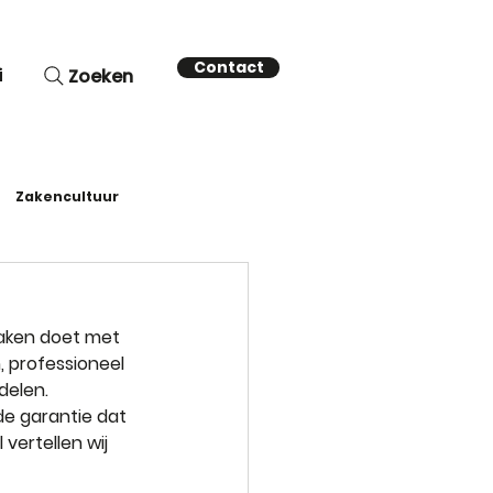
Contact
i
Zoeken
Zakencultuur
zaken doet met 
, professioneel 
elen. 
de garantie dat 
vertellen wij 