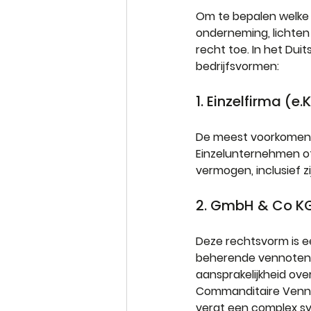
Om te bepalen welke 
onderneming, lichten 
recht toe. In het Du
bedrijfsvormen:
1. Einzelfirma (e.K
De meest voorkomend
Einzelunternehmen of
vermogen, inclusief z
2. GmbH & Co KG
Deze rechtsvorm is e
beherende vennoten v
aansprakelijkheid ov
Commanditaire Vennoo
vergt een complex sy