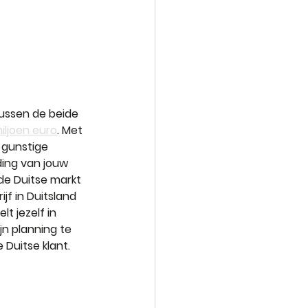
tussen de beide 
iljoen euro
. Met 
gunstige 
ding van jouw 
de Duitse markt 
f in Duitsland 
t jezelf in 
n planning te 
Duitse klant.