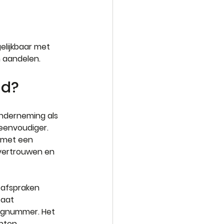
elijkbaar met 
n aandelen.
d?   
nderneming als 
 eenvoudiger. 
 met een 
 vertrouwen en 
 afspraken 
taat 
ingnummer. Het 
nten. 