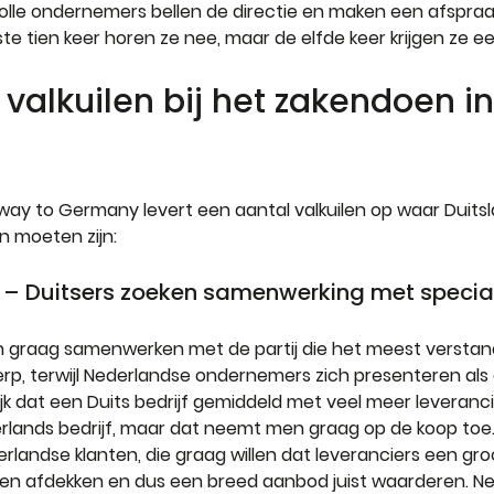
lle ondernemers bellen de directie en maken een afspraak
te tien keer horen ze nee, maar de elfde keer krijgen ze ee
valkuilen bij het zakendoen in
ay to Germany levert een aantal valkuilen op waar Duits
n moeten zijn:
 – Duitsers zoeken samenwerking met special
len graag samenwerken met de partij die het meest verstan
p, terwijl Nederlandse ondernemers zich presenteren als e
jk dat een Duits bedrijf gemiddeld met veel meer leveranc
lands bedrijf, maar dat neemt men graag op de koop toe. D
erlandse klanten, die graag willen dat leveranciers een gro
n afdekken en dus een breed aanbod juist waarderen. Ne