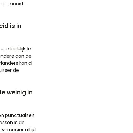
r de meeste 
id is in 
 duidelijk. In 
 andere aan de 
rlanders kan al 
itser de 
e weinig in 
n punctualiteit 
essen is de 
verancier altijd 