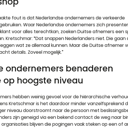
shop
akte fout is dat Nederlandse ondernemers de verkeerde 
ebruiken. Waar Nederlandse ondernemers zich presentere
klant voor alles terechtkan, zoeken Duitse afnemers een sp
n. Kretschmar: “Dat snappen Nederlanders niet. Die gaan d
eggen wat ze allemaal kunnen. Maar die Duitse afnemer wi
cht details. Zoveel mogelijk.”
le ondernemers benaderen 
e op hoogste niveau
mers hebben weinig gevoel voor de hiërarchische verhou
lgens Kretschmar is het daardoor minder vanzelfsprekend d
ager niveau doorstroomt naar de persoon met beslissingsb
nders zijn geneigd via een bekend contact de weg naar bi
e organisaties blijven die pogingen vaak steken op een of 