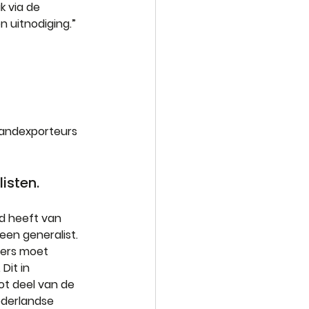
 via de 
n uitnodiging.”
 
landexporteurs 
isten.
d heeft van 
en generalist. 
iers moet 
it in 
ot deel van de 
derlandse 