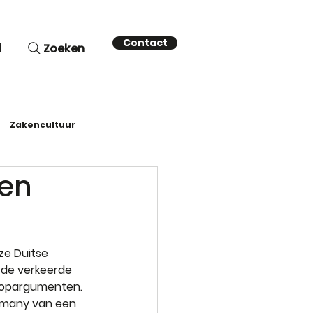
Contact
i
Zoeken
Zakencultuur
pen
ze Duitse 
j de verkeerde 
koopargumenten. 
ermany van een 