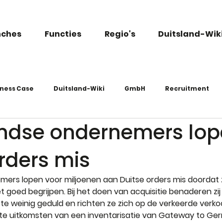
nches
Functies
Regio's
Duitsland-Wik
iness Case
Duitsland-Wiki
GmbH
Recruitment
ndse ondernemers lo
rders mis
ers lopen voor miljoenen aan Duitse orders mis doordat 
et goed begrijpen. Bij het doen van acquisitie benaderen zi
te weinig geduld en richten ze zich op de verkeerde ver
jkste uitkomsten van een inventarisatie van Gateway to G