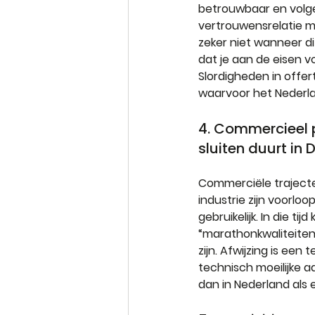
betrouwbaar en volge
vertrouwensrelatie me
zeker niet wanneer di
dat je aan de eisen v
Slordigheden in offer
waarvoor het Nederla
4. Commercieel p
sluiten duurt in 
Commerciële trajecten
industrie zijn voorlo
gebruikelijk. In die ti
“marathonkwaliteiten
zijn. Afwijzing is een
technisch moeilijke a
dan in Nederland als 