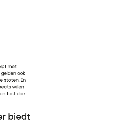
lpt met 
 gelden ook 
e stoten. En 
ects willen 
een test dan 
r biedt 