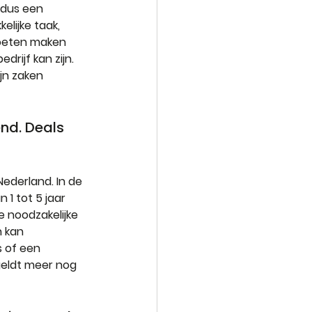
 dus een 
lijke taak, 
moeten maken 
rijf kan zijn. 
jn zaken 
nd. Deals 
ederland. In de 
1 tot 5 jaar 
de noodzakelijke 
 kan 
s of een 
geldt meer nog 