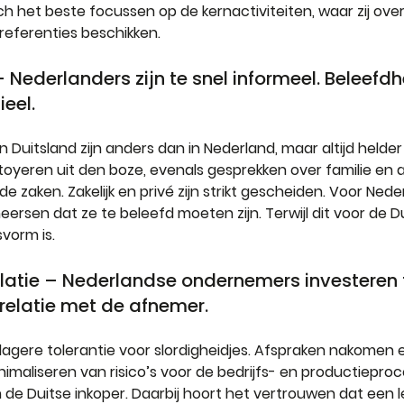
h het beste focussen op de kernactiviteiten, waar zij ove
referenties beschikken.
 Nederlanders zijn te snel informeel. Beleefdhe
eel.
itsland zijn anders dan in Nederland, maar altijd helder en
tutoyeren uit den boze, evenals gesprekken over familie en
e zaken. Zakelijk en privé zijn strikt gescheiden. Voor Nede
eersen dat ze te beleefd moeten zijn. Terwijl dit voor de Du
vorm is.
latie – Nederlandse ondernemers investeren t
relatie met de afnemer.
agere tolerantie voor slordigheidjes. Afspraken nakomen e
inimaliseren van risico’s voor de bedrijfs- en productieproc
 de Duitse inkoper. Daarbij hoort het vertrouwen dat een le