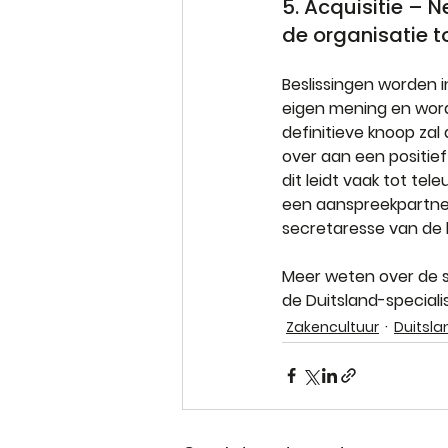
5. Acquisitie – 
de organisatie 
Beslissingen worden 
eigen mening en word
definitieve knoop zal
over aan een positie
dit leidt vaak tot tel
een aanspreekpartner 
secretaresse van de b
Meer weten over de s
de Duitsland-special
Zakencultuur
Duitsla