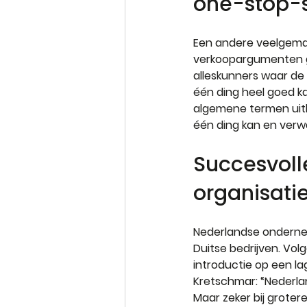
one-stop-
Een andere veelgema
verkoopargumenten g
alleskunners waar de 
één ding heel goed ka
algemene termen uitl
één ding kan en verwa
Succesvol
organisati
Nederlandse onderne
Duitse bedrijven. Vo
introductie op een l
Kretschmar: “Nederla
Maar zeker bij groter