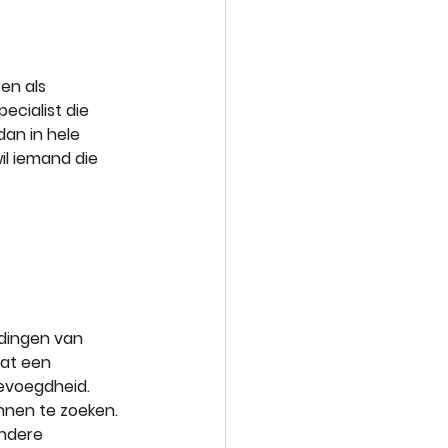
n als 
ecialist die 
an in hele 
l iemand die 
dingen van 
at een 
evoegdheid. 
nnen te zoeken. 
andere 