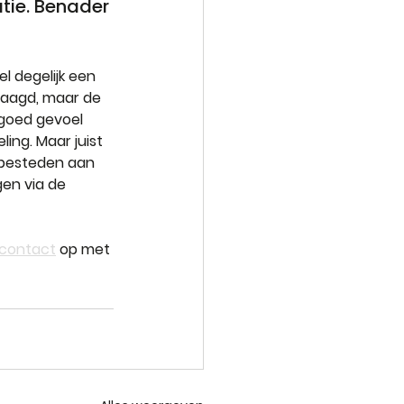
tie. Benader 
 degelijk een 
raagd, maar de 
 goed gevoel 
ng. Maar juist 
e besteden aan 
gen via de 
contact
 op met 