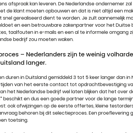
ns afspraak kan leveren. De Nederlandse ondernemer zal
t de klant moeten opbouwen en dat is niet altijd een makke
t snel gerealiseerd dient te worden. Je zult aannemelijk 
oldoet en een betrouwbare zakenpartner voor het Duitse bed
tes, taalfouten in e-mails en een al te informele omgang zi
ndse bedrijf zou moeten waken.
roces – Nederlanders zijn te weinig volharde
Duitsland langer.
 duren in Duitsland gemiddeld 3 tot 5 keer langer dan in N
optijden van het eerste contact tot opdrachtbevestiging van 
jd kan het Nederlandse bedrijf wel laten blijken dat het over 
” beschikt en dus een goede partner voor de lange termijn
 test: ook afwijzingen op de eerste offertes, kleine testorder
anvraag behoren bij dit selectieproces. Een proeflevering 
een toetsing.