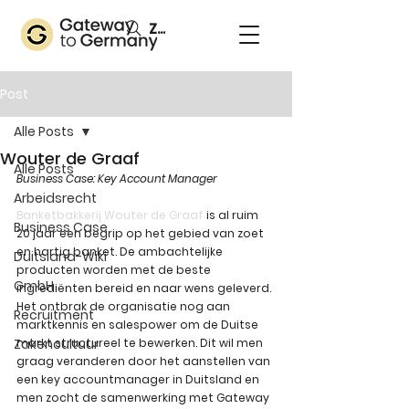
Zoeken
Post
Alle Posts
Wouter de Graaf
Alle Posts
Business Case: Key Account Manager 
Arbeidsrecht
Banketbakkerij Wouter de Graaf
 is al ruim 
Business Case
20 jaar een begrip op het gebied van zoet 
en hartig banket. De ambachtelijke 
Duitsland-Wiki
producten worden met de beste 
GmbH
ingrediënten bereid en naar wens geleverd. 
Het ontbrak de organisatie nog aan 
Recruitment
marktkennis en salespower om de Duitse 
Zakencultuur
markt structureel te bewerken. Dit wil men 
graag veranderen door het aanstellen van 
een key accountmanager in Duitsland en 
men zocht de samenwerking met Gateway 