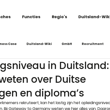
nches
Functies
Regio's
Duitsland-Wik
iness Case
Duitsland-Wiki
GmbH
Recruitment
gsniveau in Duitsland:
weten over Duitse
ngen en diploma’s
knemers rekruteert, kan het lastig zijn het opleidingsnivea
n. Bij Gateway to Germany weten we hier alles van. Daar