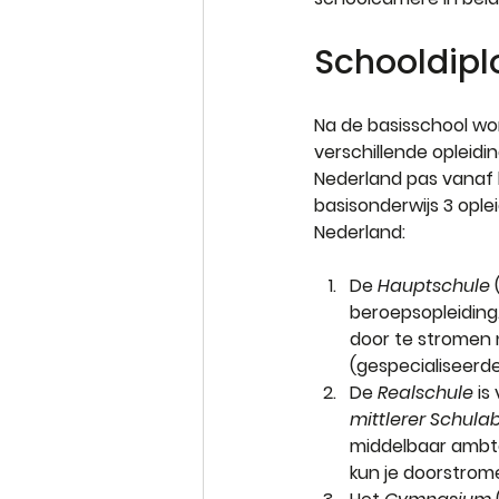
Schooldipl
Na de basisschool wor
verschillende opleidin
Nederland pas vanaf h
basisonderwijs 3 ople
Nederland:
De 
Hauptschule 
beroepsopleiding.
door te stromen 
(gespecialiseerd
De 
Realschule
 i
mittlerer Schula
middelbaar ambte
kun je doorstrom