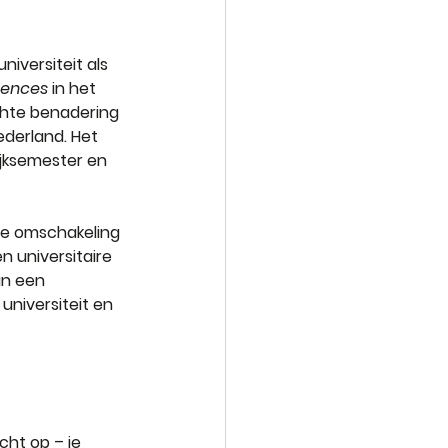
niversiteit als 
ciences
 in het 
chte benadering 
ederland. Het 
ijksemester en 
de omschakeling 
 universitaire 
an een 
niversiteit en 
cht op – je 