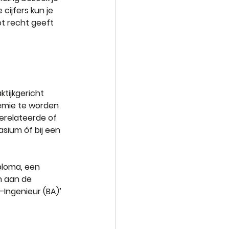
cijfers kun je 
t recht geeft 
tijkgericht 
demie te worden 
erelateerde of 
sium óf bij een 
ploma, een 
n aan de 
–Ingenieur (BA)’ 