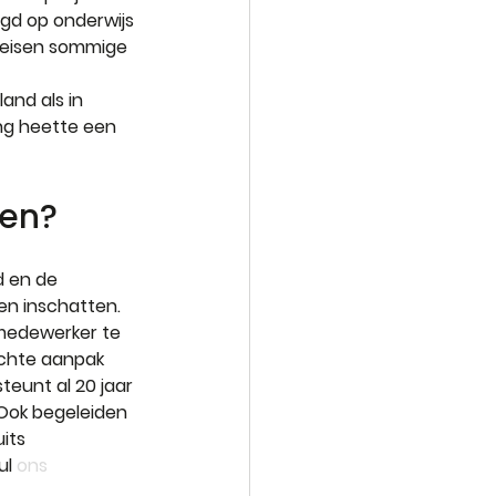
gd op onderwijs 
ereisen sommige 
and als in 
ng heette een 
men?
d en de 
en inschatten. 
 medewerker te 
ichte aanpak 
eunt al 20 jaar 
 Ook begeleiden 
its 
l 
ons 