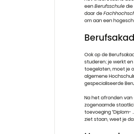
een 
Berufsschule
 die
daar de 
Fachhochsch
om aan een hogescho
Berufsaka
Ook op de Berufsakade
studeren; je werkt en
toegelaten, moet je o
algemene Hochschulre
gespecialiseerde Ber
Na het afronden van 
zogenaamde staatlich
toevoeging ‘Diplom- … 
ziet staan, weet je 