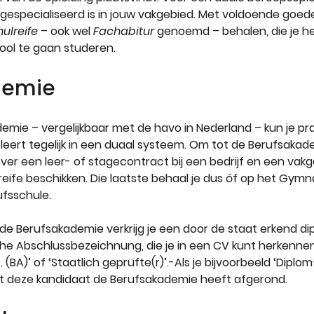
 gespecialiseerd is in jouw vakgebied. Met voldoende goede 
ulreife
 – ook wel 
Fachabitur 
genoemd – behalen, die je he
ol te gaan studeren.
demie
mie – vergelijkbaar met de havo in Nederland – kun je prak
 leert tegelijk in een duaal systeem. Om tot de Berufsaka
ver een leer- of stagecontract bij een bedrijf en een vakg
ife beschikken. Die laatste behaal je dus óf op het Gymna
ufsschule.
de Berufsakademie verkrijg je een door de staat erkend di
e Abschlussbezeichnung, die je in een CV kunt herkenne
(BA)’ of ‘Staatlich geprüfte(r)’.-Als je bijvoorbeeld ‘Diplom
dat deze kandidaat de Berufsakademie heeft afgerond.