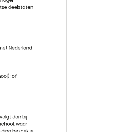
 hoger 
uitse deelstaten 
 met Nederland 
ool); of
olgt dan bij 
school, waar 
iding bezoek je 