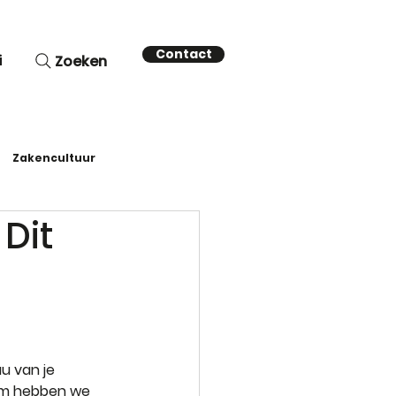
Contact
i
Zoeken
Zakencultuur
 Dit
u van je 
om hebben we 