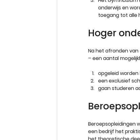
Het 
Gymnasium
onderwijs en wor
toegang tot alle 
Hoger onde
Na het afronden van d
– een aantal mogelij
opgeleid worden 
een exclusief sch
gaan studeren aa
Beroepsop
Beroepsopleidingen wo
een bedrijf het prakt
het theoretische deel