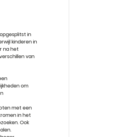
pgesplitst in 
rwijl kinderen in 
r na het 
verschillen van 
een 
lijkheden om 
n 
loten met een 
tromen in het 
ezoeken. Ook 
halen.