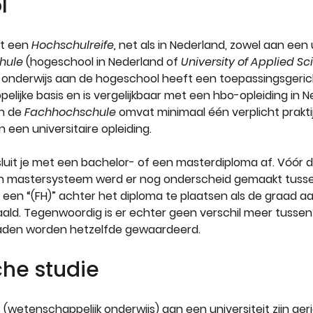
l
t een 
Hochschulreife,
 net als in Nederland, zowel aan een u
hule
 (hogeschool in Nederland of 
University of Applied S
t onderwijs aan de hogeschool heeft een toepassingsgeri
ijke basis en is vergelijkbaar met een hbo-opleiding in N
n de 
Fachhochschule
 omvat minimaal één verplicht prakt
 een universitaire opleiding.
sluit je met een bachelor- of een masterdiploma af. Vóór 
n mastersysteem werd er nog onderscheid gemaakt tussen
 een “(FH)” achter het diploma te plaatsen als de graad a
ld. Tegenwoordig is er echter geen verschil meer tussen u
aden worden hetzelfde gewaardeerd.
he studie
wetenschappelijk onderwijs) aan een universiteit zijn geri