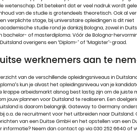
de wetenschap. Dit betekent dat er veel nadruk wordt gele
nhoud van de studie is grotendeels theoretisch. Ook al v
verplichte stage, bij universitaire opleidingen is dit niet 
academische studie rond je dankzij Bologna, zowel in Duitsl
n bachelor- of masterdiploma. Vóór de Bologna-hervormi
 Duitsland overigens een ‘Diplom-’ of ‘Magister’-graad.
Duitse werknemers aan te ne
erzicht van de verschillende opleidingsniveaus in Duitslan
diploma’s kun je alvast het opleidingsniveau van je kandidat
e krappe arbeidsmarkt alsnog best lastig zijn om de juiste
s om jouw plannen voor Duitsland te realiseren. Een doelger
uitsland is daarom belangrijk. Gateway to Germany onderst
bij o.a. de recruitment voor het uitbreiden naar Duitsland.
 oprichten van een Duitse GmbH en het opstellen van een Du
r informatie? Neem dan contact op via 030 252 6640 of vu