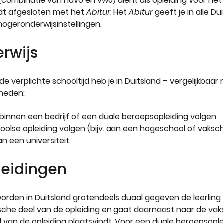
 (combinatie van havo en vwo) dient als opleiding voor het
dt afgesloten met het 
Abitur
. Het 
Abitur
 geeft je in alle D
hogeronderwijsinstellingen.
rwijs
e verplichte schooltijd heb je in Duitsland – vergelijkbaar
kheden:
binnen een bedrijf of een duale beroepsopleiding volgen
oolse opleiding volgen (bijv. aan een hogeschool of vaksch
n een universiteit.
leidingen
rden in Duitsland grotendeels duaal gegeven de leerling v
ische deel van de opleiding en gaat daarnaast naar de vak
 van de opleiding plaatsvindt. Voor een duale beroepsople