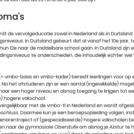
oma's
dt de vervolgeducatie zowel in Nederland als in Duitsland o
gsniveaus. In Duitsland gebeurt dat al vanaf het 10e jaar, te
un 12e naar de middelbare school gaan. In Duitsland zijn e
idingsniveaus te onderscheiden, die inhoudelijk echter wel 
(= vmbo-basis en vmbo-kader) bereidt leerlingen voor op 
 Na het afstuderen zijn er een aantal (ingewikkelde) moge
naar een hoger niveau en alsnog toegang te krijgen tot ee
e) hogere vakschool.
s vergelijkbaar met de vmbo-tl in Nederland en wordt afges
bschluss
. Daarmee kun je een beroepsopleiding volgen, ins
narentraject of (gespecialiseerde) hogere vakscholen b
en naar de 
gymnasiale Oberstufe
 om alsnog je 
Abitur
 te 