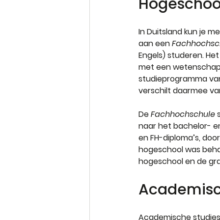
Hogeschoo
In Duitsland kun je me
aan een 
Fachhochsc
Engels) studeren. He
met een wetenschappel
studieprogramma va
verschilt daarmee van
De 
Fachhochschule 
naar het bachelor- e
en FH-diploma’s, door
hogeschool was behaa
hogeschool en de gr
Academisc
Academische studies (