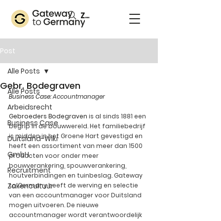
Zoeken
Post
Alle Posts
Gebr. Bodegraven
Alle Posts
Business Case: 
Accountmanager
Arbeidsrecht
Gebroeders Bodegraven
 is al sinds 1881 een 
Business Case
begrip in de bouwwereld. Het familiebedrijf 
is midden in het Groene Hart gevestigd en 
Duitsland-Wiki
heeft een assortiment van meer dan 1500 
GmbH
producten voor onder meer 
bouwverankering, spouwverankering, 
Recruitment
houtverbindingen en tuinbeslag. Gateway 
Zakencultuur
to Germany heeft de werving en selectie 
van een accountmanager voor Duitsland 
mogen uitvoeren. De nieuwe 
accountmanager wordt verantwoordelijk 