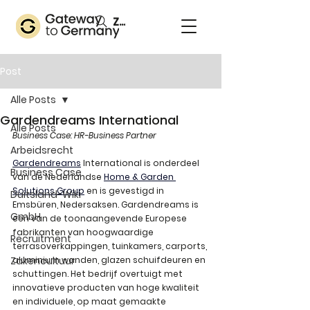
Zoeken
Post
Alle Posts
Gardendreams International
Alle Posts
Business Case: HR-Business Partner
Arbeidsrecht
Gardendreams
 International is onderdeel 
Business Case
van de Nederlandse 
Home & Garden 
Solutions Group
 en is gevestigd in 
Duitsland-Wiki
Emsbüren, Nedersaksen. Gardendreams is 
GmbH
een van de toonaangevende Europese 
fabrikanten van hoogwaardige 
Recruitment
terrasoverkappingen, tuinkamers, carports, 
Zakencultuur
aluminium wanden, glazen schuifdeuren en 
schuttingen. Het bedrijf overtuigt met 
innovatieve producten van hoge kwaliteit 
en individuele, op maat gemaakte 