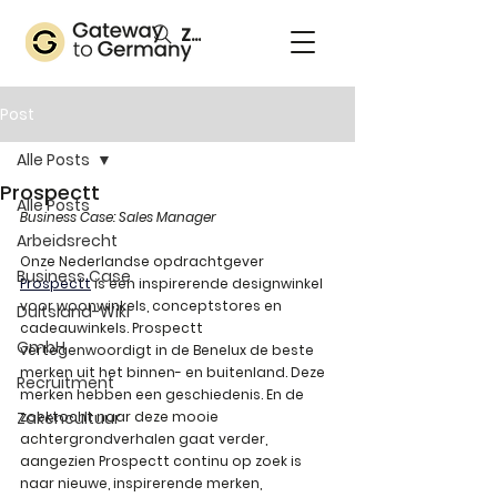
Zoeken
Post
Alle Posts
Prospectt
Alle Posts
Business Case: Sales Manager
Arbeidsrecht
Onze Nederlandse opdrachtgever 
Business Case
Prospectt
is een inspirerende designwinkel 
voor woonwinkels, conceptstores en 
Duitsland-Wiki
cadeauwinkels. Prospectt 
GmbH
vertegenwoordigt in de Benelux de beste 
merken uit het binnen- en buitenland. Deze 
Recruitment
merken hebben een geschiedenis. En de 
Zakencultuur
zoektocht naar deze mooie 
achtergrondverhalen gaat verder, 
aangezien Prospectt continu op zoek is 
naar nieuwe, inspirerende merken, 