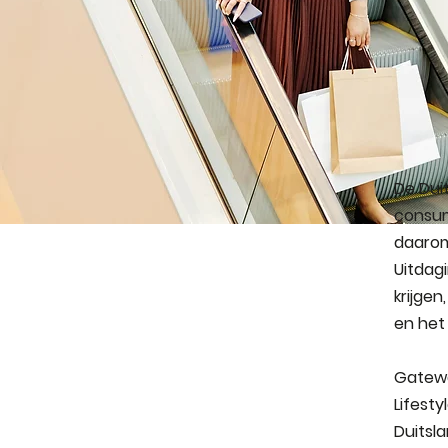
De Dui
consum
daarom
Uitdag
krijgen
en het
Gatewa
Lifest
Duitsla