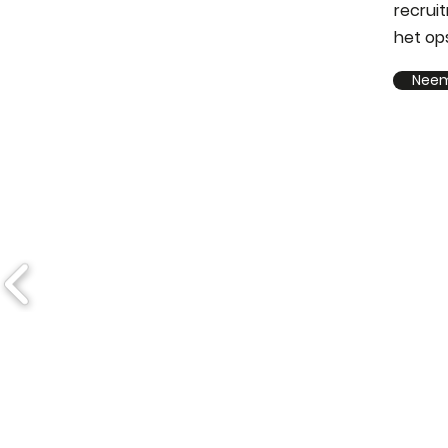
recrui
het op
Neem