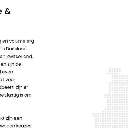
e &
 en volume erg
 is Duitsland
en Zwitserland.
en zijn de
jd even
at voor
eert, zijn er
et lastig is om
kt zijn een
ewogen keuzes