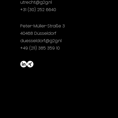
utrecht@g2g.nl
+31 (30) 252 6640
Peter-Müller-Straße 3
40468 Düsseldorf
duesseldorf@g2g.nl
+49 (211) 385 359 10