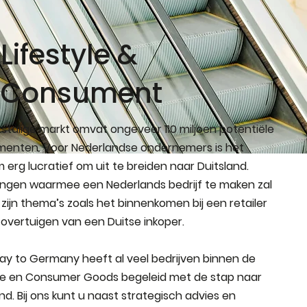
Lifestyle &
Consument
tstalige markt omvat ongeveer 110 miljoen potentiële
enten. Voor Nederlandse ondernemers is het
 erg lucratief om uit te breiden naar Duitsland.
ingen waarmee een Nederlands bedrijf te maken zal
, zijn thema’s zoals het binnenkomen bij een retailer
 overtuigen van een Duitse inkoper.
y to Germany heeft al veel bedrijven binnen de
yle en Consumer Goods begeleid met de stap naar
nd. Bij ons kunt u naast strategisch advies en